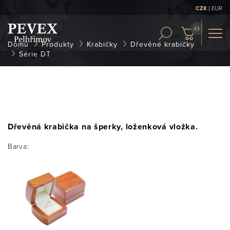
|
CZK
EUR
OBCH. PODMÍNKY
Domů
Produkty
Krabičky
Dřevěné krabičky
KONTAKT
Série DT
ČLÁNKY
Dřevěná krabička na šperky, loženková vložka.
Barva: