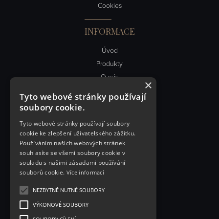
Cookies
INFORMACE
Úvod
Produkty
O nás
×
Obch. podmínky
Tyto webové stránky používají
Kontakt
soubory cookie.
Články
Tyto webové stránky používají soubory
cookie ke zlepšení uživatelského zážitku.
RYCHLÝ KONTAKT
Používáním našich webových stránek
souhlasíte se všemi soubory cookie v
PEVEX spol. s.r.o.
souladu s našimi zásadami používání
souborů cookie.
Více informací
Řemenovská 1999
393 01 Pelhřimov
NEZBYTNĚ NUTNÉ SOUBORY
IČO: 18310788
VÝKONOVÉ SOUBORY
DIČ: CZ18310788