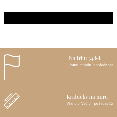
Na trhu 34 let
Jsme stabilní společnost
Krabičky na míru
Vše dle Vašich požadavků