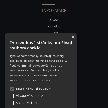
INFORMACE
Úvod
Produkty
O nás
×
Obch. podmínky
Tyto webové stránky používají
Kontakt
soubory cookie.
Články
Tyto webové stránky používají soubory
cookie ke zlepšení uživatelského zážitku.
RYCHLÝ KONTAKT
Používáním našich webových stránek
souhlasíte se všemi soubory cookie v
PEVEX spol. s.r.o.
souladu s našimi zásadami používání
souborů cookie.
Více informací
Řemenovská 1999
393 01 Pelhřimov
NEZBYTNĚ NUTNÉ SOUBORY
IČO: 18310788
VÝKONOVÉ SOUBORY
DIČ: CZ18310788
SOUBORY CÍLENÍ