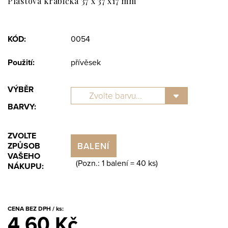
Plastová krabička 37 x 37 x17 mm
KÓD:
0054
Použití:
přívěsek
VÝBĚR
BARVY:
ZVOLTE
BALENÍ
ZPŮSOB
VAŠEHO
(Pozn.: 1 balení =
40
ks)
NÁKUPU:
CENA BEZ DPH / ks:
4.60 Kč