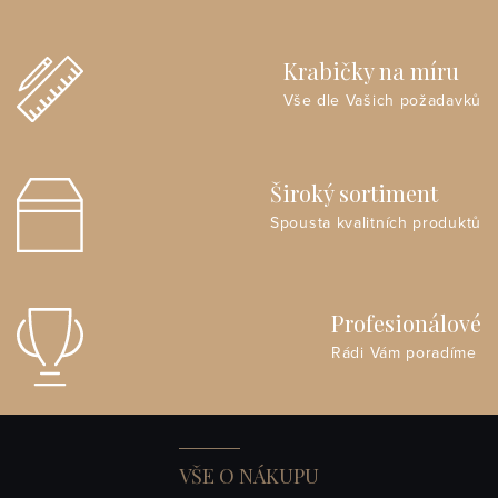
Krabičky na míru
Vše dle Vašich požadavků
Široký sortiment
Spousta kvalitních produktů
Profesionálové
Rádi Vám poradíme
VŠE O NÁKUPU