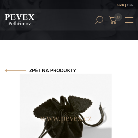
|
CZK
EUR
OBCH. PODMÍNKY
KONTAKT
ČLÁNKY
ZPĚT NA PRODUKTY