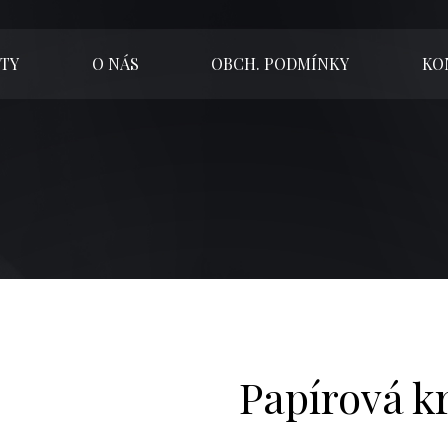
TY
O NÁS
OBCH. PODMÍNKY
KO
Papírová k