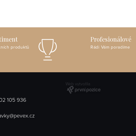
rtiment
Profesionálové
tních produktů
Rádi Vám poradíme
Web vytvořila
02 105 936
avky@pevex.cz