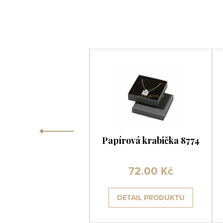
‹
perkovnice SP-
Papírová krabička 8774
250/A10/N
780.00 Kč
72.00 Kč
ETAIL PRODUKTU
DETAIL PRODUKTU