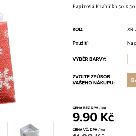
Papírová Krabička 50 x 50
KÓD:
XR-
Použití:
Na 
VÝBĚR BARVY:
ZVOLTE ZPŮSOB
B
VAŠEHO NÁKUPU:
CENA BEZ DPH / ks:
9.90 Kč
CENA VČ. DPH / ks: