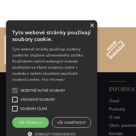
×
Tyto webové stránky používají
Na trhu 34 let
soubory cookie.
Jsme stabilní společnost
Tyto webové stránky používají soubory
cookie ke zlepšení uživatelského zážitku.
Používáním našich webových stránek
souhlasíte se všemi soubory cookie v
souladu s našimi zásadami používání
souborů cookie.
Více informací
VŠE O NÁKUPU
INFORMA
NEZBYTNĚ NUTNÉ SOUBORY
VÝKONOVÉ SOUBORY
Obchodní podmínky
Úvod
SOUBORY CÍLENÍ
Reklamace
Produkty
Dopravy a platby
O nás
VŠE PŘIJMOUT
VŠE ODMÍTNOUT
FAQ
Obch. podmín
Ochrana osobních údajů
Kontakt
ZOBRAZIT PODROBNOSTI