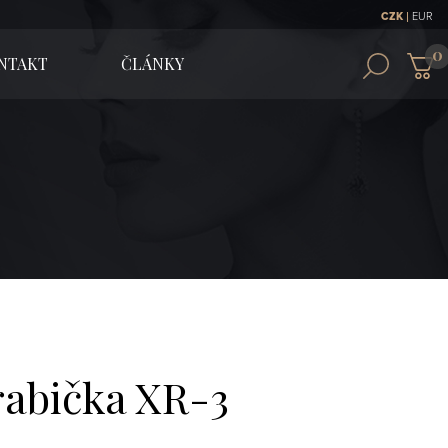
|
CZK
EUR
NTAKT
ČLÁNKY
rabička XR-3