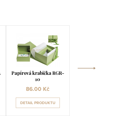
›
4
Papírová krabička RGR-
Luxusní krabička
10
2/NA
86.00 Kč
43.90 Kč
DETAIL PRODUKTU
DETAIL PRODUK