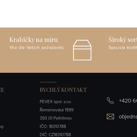
Krabičky na míru
Široký so
Vše dle Vašich požadavků
Spousta kvali
CE
RYCHLÝ KONTAKT
+420 6
PEVEX spol. s.r.o.
Řemenovská 1999
objedn
393 01 Pelhřimov
ky
IČO: 18310788
DIČ: CZ18310788