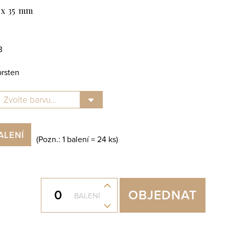
 x 35 mm
3
prsten
ALENÍ
(Pozn.: 1 balení =
24
ks)
+
OBJEDNAT
BALENÍ
-