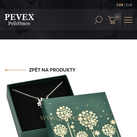
|
CZK
EUR
OBCH. PODMÍNKY
KONTAKT
ČLÁNKY
ZPĚT NA PRODUKTY