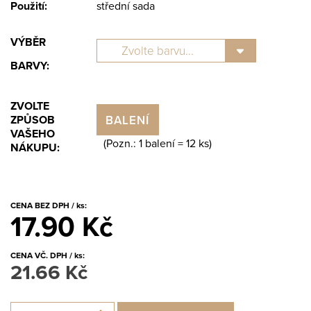
Použití:
střední sada
VÝBĚR
BARVY:
ZVOLTE
BALENÍ
ZPŮSOB
VAŠEHO
(Pozn.: 1 balení =
12
ks)
NÁKUPU:
CENA BEZ DPH / ks:
17.90 Kč
CENA VČ. DPH / ks:
21.66 Kč