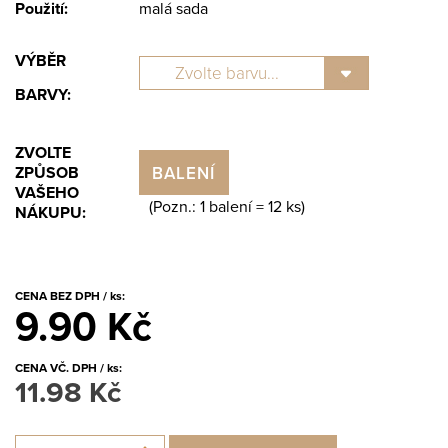
Použití:
malá sada
VÝBĚR
BARVY:
ZVOLTE
BALENÍ
ZPŮSOB
VAŠEHO
(Pozn.: 1 balení =
12
ks)
NÁKUPU:
CENA BEZ DPH / ks:
9.90 Kč
CENA VČ. DPH / ks:
11.98 Kč