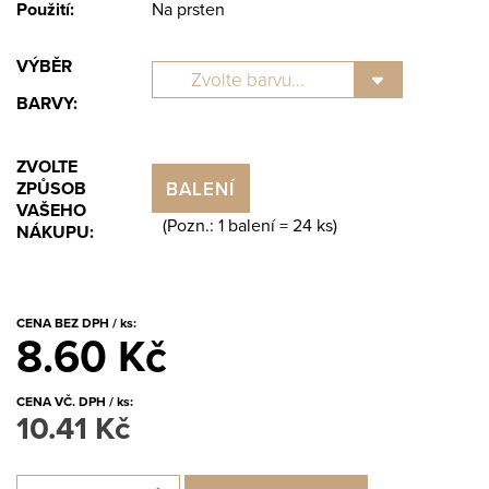
Použití:
Na prsten
VÝBĚR
BARVY:
ZVOLTE
BALENÍ
ZPŮSOB
VAŠEHO
(Pozn.: 1 balení =
24
ks)
NÁKUPU:
CENA BEZ DPH / ks:
8.60 Kč
CENA VČ. DPH / ks:
10.41 Kč