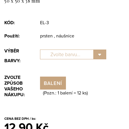
50 x 50 x 38 mm
KÓD:
EL-3
Použití:
prsten , náušnice
VÝBĚR
BARVY:
ZVOLTE
BALENÍ
ZPŮSOB
VAŠEHO
(Pozn.: 1 balení =
12
ks)
NÁKUPU:
CENA BEZ DPH / ks:
12.90 Kč