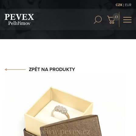
|
CZK
EUR
OBCH. PODMÍNKY
KONTAKT
ČLÁNKY
ZPĚT NA PRODUKTY