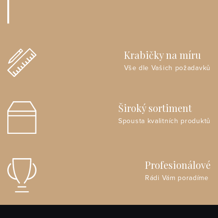
Krabičky na míru
Vše dle Vašich požadavků
Široký sortiment
Spousta kvalitních produktů
Profesionálové
Rádi Vám poradíme