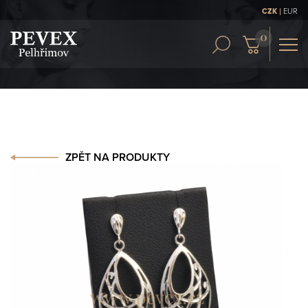
|
CZK
EUR
OBCH. PODMÍNKY
KONTAKT
ČLÁNKY
ZPĚT NA PRODUKTY