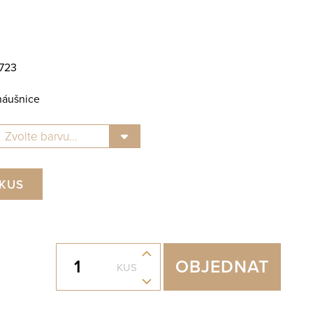
723
náušnice
KUS
+
OBJEDNAT
KUS
-