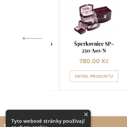
‹
rová krabička VA-6
Šperkovnice SP-
250/A10/N
13.30 Kč
780.00 Kč
ETAIL PRODUKTU
DETAIL PRODUKTU
×
Tyto webové stránky používají