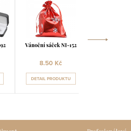
›
Vánoční sáček NI-152
Papírová krabičk
8.50 Kč
12.90 Kč
DETAIL PRODUKTU
DETAIL PRODUK