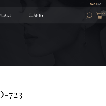
|
CZK
EUR
NTAKT
ČLÁNKY
D-723