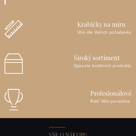
Krabičky na míru
Vše dle Vašich požadavků
Široký sortiment
Spousta kvalitních produktů
Profesionálové
Rádi Vám poradíme
VŠE O NÁKUPU