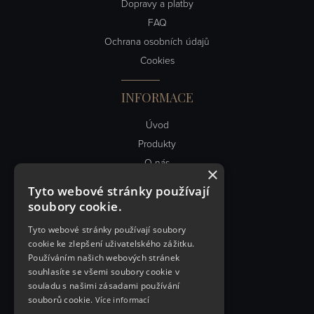
Dopravy a platby
FAQ
Ochrana osobních údajů
Cookies
INFORMACE
Úvod
Produkty
O nás
×
Obch. podmínky
Tyto webové stránky používají
Kontakt
soubory cookie.
Články
Tyto webové stránky používají soubory
cookie ke zlepšení uživatelského zážitku.
RYCHLÝ KONTAKT
Používáním našich webových stránek
souhlasíte se všemi soubory cookie v
PEVEX spol. s.r.o.
souladu s našimi zásadami používání
souborů cookie.
Více informací
Řemenovská 1999