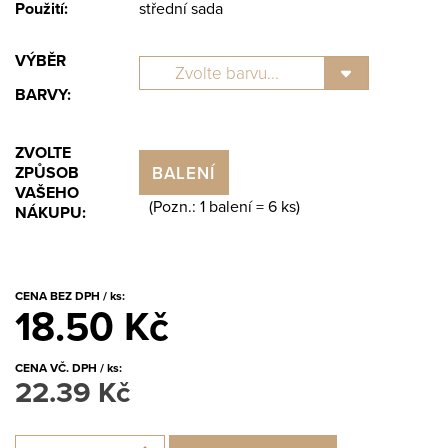
Použití:
střední sada
VÝBĚR
BARVY:
ZVOLTE
BALENÍ
ZPŮSOB
VAŠEHO
(Pozn.: 1 balení =
6
ks)
NÁKUPU:
CENA BEZ DPH / ks:
18.50 Kč
CENA VČ. DPH / ks:
22.39 Kč