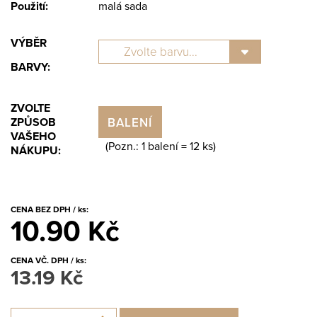
Použití:
malá sada
VÝBĚR
BARVY:
ZVOLTE
BALENÍ
ZPŮSOB
VAŠEHO
(Pozn.: 1 balení =
12
ks)
NÁKUPU:
CENA BEZ DPH / ks:
10.90 Kč
CENA VČ. DPH / ks:
13.19 Kč