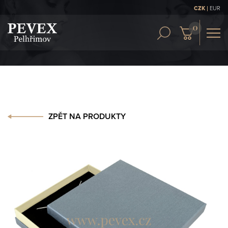
|
CZK
EUR
OBCH. PODMÍNKY
KONTAKT
ČLÁNKY
ZPĚT NA PRODUKTY