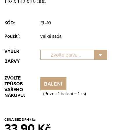
140 x 140 x 30 mm
KÓD:
EL-10
Použití:
velká sada
VÝBĚR
BARVY:
ZVOLTE
BALENÍ
ZPŮSOB
VAŠEHO
(Pozn.: 1 balení =
1
ks)
NÁKUPU:
CENA BEZ DPH / ks:
33.90 Kč