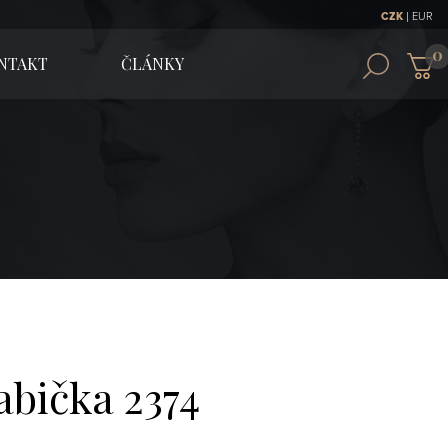
|
CZK
EUR
NTAKT
ČLÁNKY
abička 2374