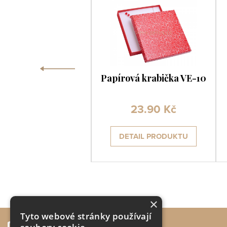
‹
rová krabička EK-5
Papírová krabička VE-10
16.50 Kč
23.90 Kč
ETAIL PRODUKTU
DETAIL PRODUKTU
×
Tyto webové stránky používají