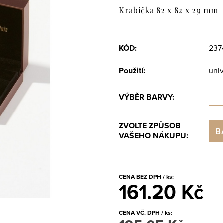
Krabička 82 x 82 x 29 mm
KÓD:
237
Použití:
univ
VÝBĚR BARVY:
ZVOLTE ZPŮSOB
B
VAŠEHO NÁKUPU:
CENA BEZ DPH / ks:
161.20 Kč
CENA VČ. DPH / ks: