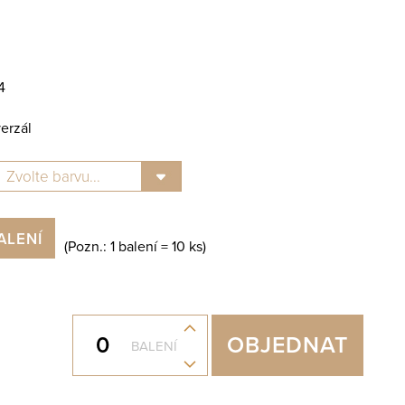
4
erzál
ALENÍ
(Pozn.: 1 balení =
10
ks)
+
OBJEDNAT
BALENÍ
-