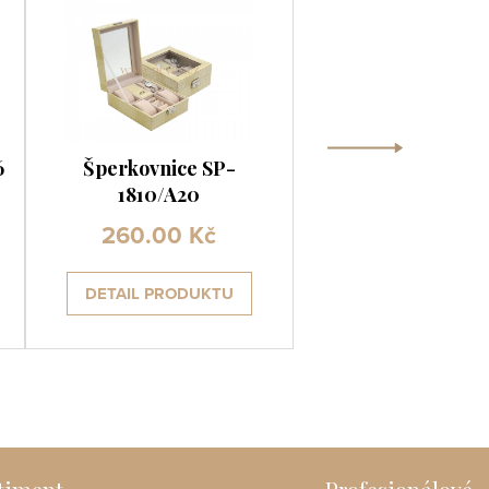
›
6
Šperkovnice SP-
Podstavec AR-
1810/A20
260.00 Kč
899.00 Kč
DETAIL PRODUKTU
DETAIL PRODUK